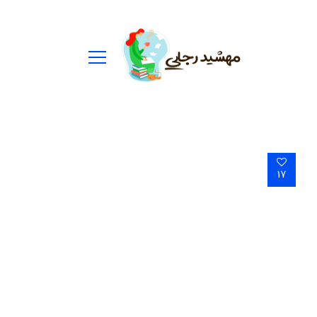
ستجو
رای:
17