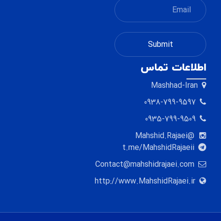
اطلاعات تماس
Mashhad-Iran
0938-799-9597
0935-799-9509
@Mahshid.Rajaei
t.me/MahshidRajaeii
Contact@mahshidrajaei.com
http://www.MahshidRajaei.ir