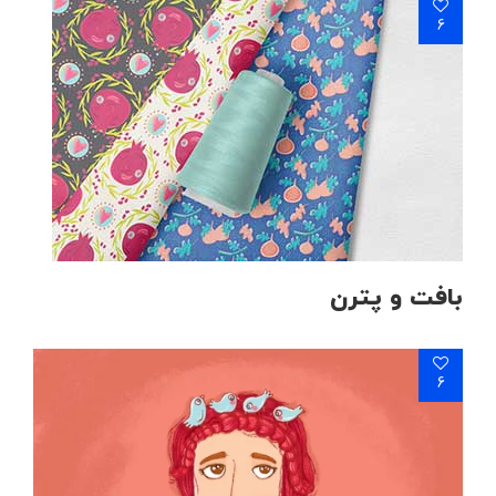
6
بافت و پترن
6