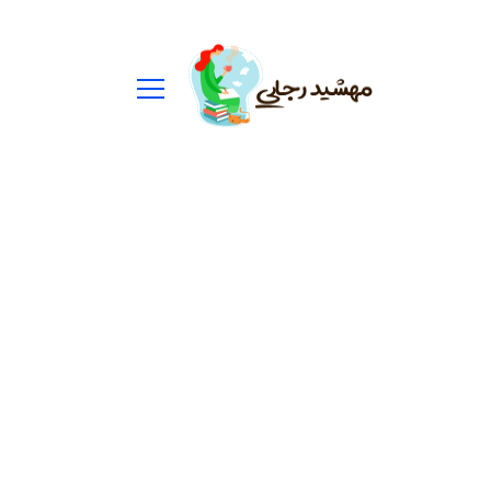
ستجو
رای: