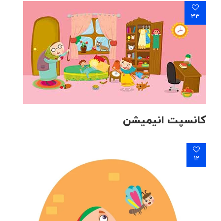
33
کانسپت انیمیشن
12