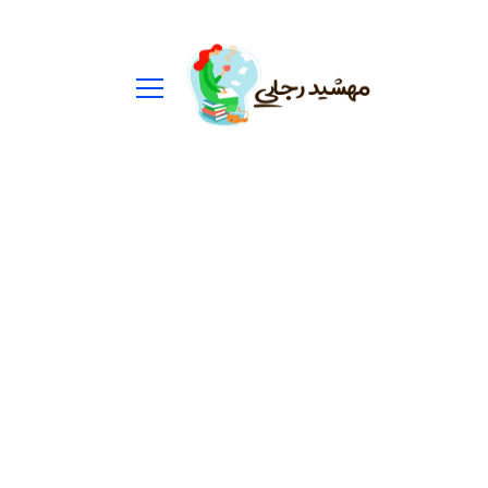
ستجو
رای: