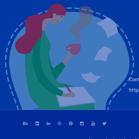
Con
http