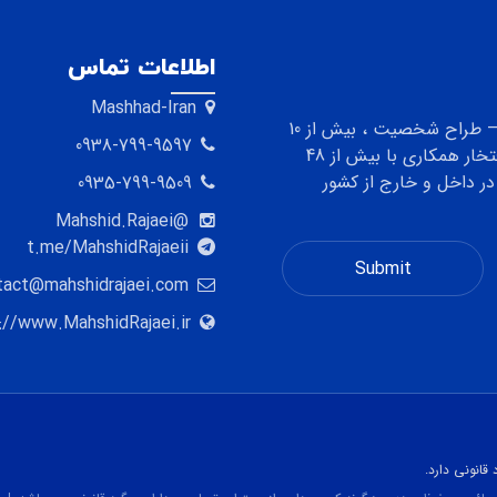
اطلاعات تماس
Mashhad-Iran
کارشناس رشته تصویرسازی ، تصویرگر کتاب کودک و نوجوان – طراح شخصیت ، بیش از 10
0938-799-9597
سال تجربه و سابقه حرفه ای در گروه سنی کودک و نوجوان افتخار همکاری با بیش از 48
ر داخل و خارج از کشور
0935-799-9509
@Mahshid.Rajaei
t.me/MahshidRajaeii
tact@mahshidrajaei.com
://www.MahshidRajaei.ir