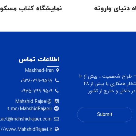
 دنیای وارونه
نمایشگاه کتاب مسکو
اطلاعات تماس
Mashhad-Iran
کارشناس رشته تصویرسازی ، تصویرگر کتاب کودک و نوجوان – طراح شخصیت ، بیش از 10
0938-799-9597
سال تجربه و سابقه حرفه ای در گروه سنی کودک و نوجوان افتخار همکاری با بیش از 48
ر داخل و خارج از کشور
0935-799-9509
@Mahshid.Rajaei
t.me/MahshidRajaeii
tact@mahshidrajaei.com
://www.MahshidRajaei.ir