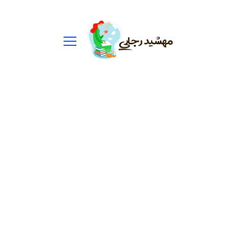
ستجو
رای: