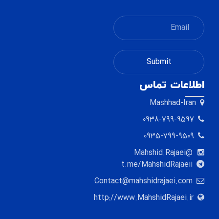
اطلاعات تماس
Mashhad-Iran
0938-799-9597
0935-799-9509
@Mahshid.Rajaei
t.me/MahshidRajaeii
Contact@mahshidrajaei.com
http://www.MahshidRajaei.ir