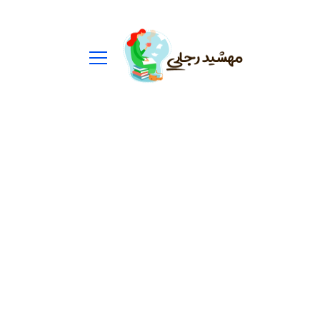
ستجو
رای: